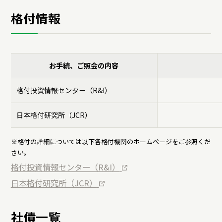
サステナビリティデータ
グループ行動規範・方針
コーポレート・ガバナンス
経営戦略
格付情報
コンプライアンス
役員紹介
統合レポート
研究開発への考え方・体制
IR・投資家情報
業績・財務情報
研究・技術開発
企業情報トップ
お手続、ご照会の内容
サステナビリティトップ
株式関連情報
3つの重点テーマ
個人投資家の皆さまへ
ニュースルーム
格付投資情報センター（R&I）
研究リリース
経営戦略
IRイベント
日本格付研究所（JCR）
学会発表・論文
業績・財務情報
採用サイト
商品情報サイト
IRライブラリ
※格付の詳細については以下各格付機関のホームページをご参照くだ
さい。
サイエンスキャッスル研究費
株式関連情報
格付投資情報センター（R&I）
グローバルサイト
お問い合わせ
ディスクロージャーポリシー
IRイベント
共同研究公募制度
伊藤園ウェルネスフォーラム
日本格付研究所（JCR）
IRライブラリ
電子公告
研究開発トップ
社債一覧