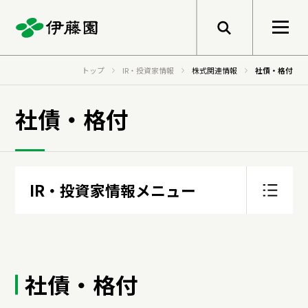
メニューを開く
トップ
IR・投資家情報
株式関連情報
社債・格付
検索
企業情報
社債・格付
トップメッセージ
サステナビリティ
グループ経営理念
IR・投資家情報メニュー
事業紹介
トップメッセージ
健康価値の創造
IRニュース
会社概要
基本的な考え方と推進体制
社債・格付
個人投資家の皆さまへ
伊藤園のあゆみ
マテリアリティ
研究開発