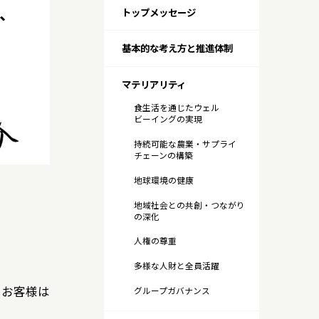
、
トップメッセージ
サステナビリティトップ
IR・投資家情報トップ
企業情報トップ
研究開発トップ
基本的な考え方と推進体制
マテリアリティ
食生活を通じたウェル
ビーイングの実現
持続可能な農業・サプライ
チェーンの構築
地球環境の健康
地域社会との共創・つながり
の深化
人権の尊重
多様な人財と全員活躍
、お客様は
グループガバナンス