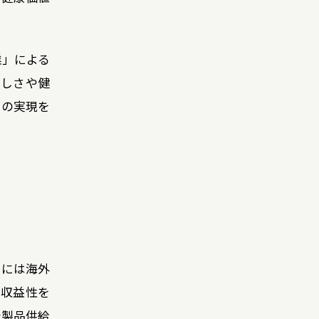
。
業」による
いしさや健
」の実現を
期には海外
い収益性を
や製品供給