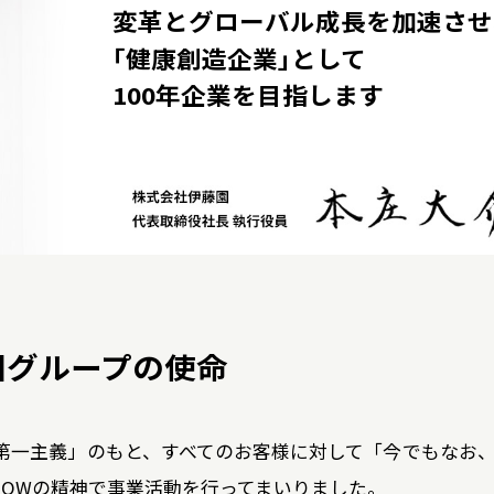
よくいただくご質問
変革とグローバル成長を加速させ
「健康創造企業」として
100年企業を目指します
園グループの使命
第一主義」のもと、すべてのお客様に対して「今でもなお
 NOWの精神で事業活動を行ってまいりました。