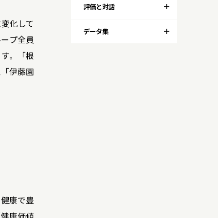
評価と対話
に変化して
データ集
ループ全員
ます。「根
ム「伊藤園
の健康で豊
「健康価値