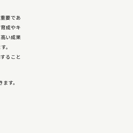
て重要であ
材育成やキ
で高い成果
ます。
備すること
きます。