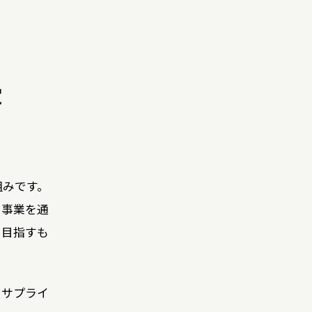
定
組みです。
、事業を通
を目指すも
・サプライ