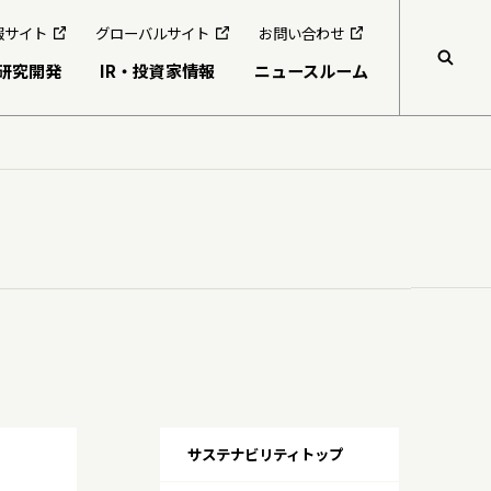
報サイト
グローバルサイト
お問い合わせ
研究開発
IR・投資家情報
ニュースルーム
検索
グループ行動規範・方針
食生活を通じたウェルビーイングの実現
共同研究公募制度
コーポレート・ガバナンス
持続可能な農業・サプライチェーンの構築
伊藤園ウェルネスフォーラム
コンプライアンス
地球環境の健康
役員紹介
地域社会との共創・つながりの深化
人権の尊重
多様な人財と全員活躍
グループガバナンス
サステナビリティトップ