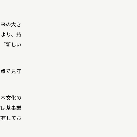
以来の大き
により、持
る「新しい
視点で見守
日本文化の
プは茶事業
数有してお