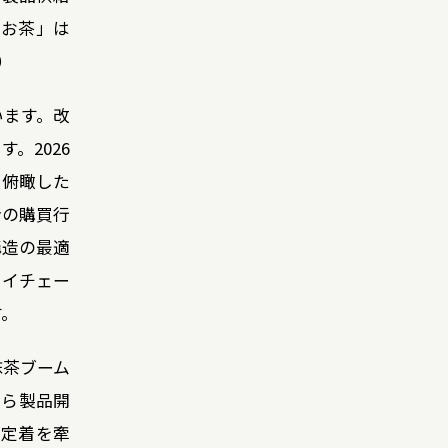
いお茶」は
）
います。改
。2026
を俯瞰した
者の購買行
構造の最適
ライチェー
す。
抹茶ブーム
から製品開
と定着を牽