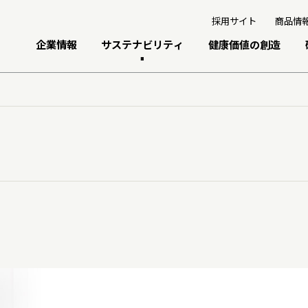
採用サイト
商品情
企業情報
サステナビリティ
健康価値の創造
トップメッセージ
トップメッセージ
研究開発への考え方・体制
個人投資家の皆さまへ
グループ経営理念
基本的な考え方と推進体制
研究・技術開発
経営戦略
事業紹介
マテリアリティ
3つの重点テーマ
業績・財務情報
会社概要
サステナビリティデータ
研究リリース
株式関連情報
伊藤園のあゆみ
統合レポート
学会発表・論文
IRイベント
サイエンスキャッスル研究費
IRライブラリ
ディスクロージャーポリシー