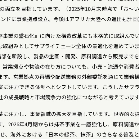
両立を目指しています。（2025年10月末時点で「お～
にはインドに事業拠点設立。今後はアフリカ大陸への進出も計画
存事業の盤石化』に向けた構造改革にも本格的に取組んで
取組みとしてサプライチェーン全体の最適化を進めています
略部を新設し、製品の企画・開発、原料調達から販売まで
、営業拠点や物流の在り方についても、小売・流通や消費
ます。営業拠点の再編や配送業務の外部委託を通じて業務
案に注力できる体制へとシフトしています。こうしたサプ
社の成長戦略と市場競争力の強化につながると考えていま
茶に注力し、事業領域の拡大を目指しています。世界的な
。2026年4月期からは抹茶事業を一層強化し、原料調達
せ、海外における「日本の緑茶、抹茶」のさらなる普及