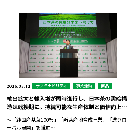
サステナビリティ
事業活動
商品
2026.05.12
輸出拡大と輸入増が同時進行し、日本茶の需給構
造は転換期に。持続可能な生産体制と価値向上に
向けた取組みを発表
～「純国産茶葉100%」「新茶産地育成事業」「進グロ
ーバル展開」を推進～