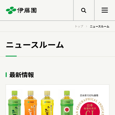
メニューを開く
トップ
ニュースルーム
検索
企業情報
ニュースルーム
トップメッセージ
サステナビリティ
グループ経営理念
最新情報
事業紹介
トップメッセージ
健康価値の創造
会社概要
基本的な考え方と推進体制
伊藤園のあゆみ
マテリアリティ
研究開発