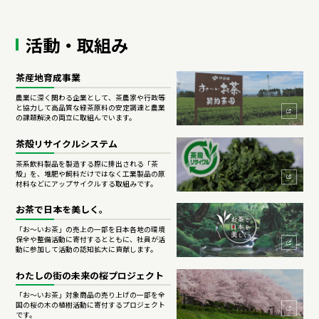
活動・取組み
茶産地育成事業
農業に深く関わる企業として、茶農家や行政等
と協力して高品質な緑茶原料の安定調達と農業
の課題解決の両立に取組んでいます。
茶殻リサイクルシステム
茶系飲料製品を製造する際に排出される「茶
殻」を、堆肥や飼料だけではなく工業製品の原
材料などにアップサイクルする取組みです。
お茶で日本を美しく。
「お～いお茶」の売上の一部を日本各地の環境
保全や整備活動に寄付するとともに、社員が活
動に参加して活動の認知拡大に貢献します。
わたしの街の未来の桜プロジェクト
「お～いお茶」対象商品の売り上げの一部を全
国の桜の木の植樹活動に寄付するプロジェクト
です。