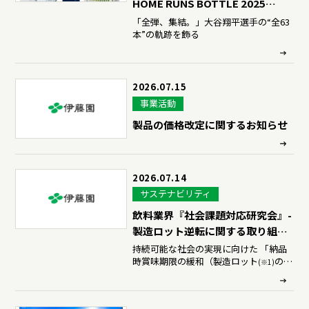
HOME RUNS BOTTLE 2025
SEASON 55+8 EDITION
「全弾、集結。」大谷翔平選手の“全63
本”の軌跡を飾る
COMPLETE BOX」を、7月29日
（水）より予約販売開始
2026.07.15
事業活動
製品の価格改定に関するお知らせ
2026.07.14
サステナビリティ
飲料業界『社会課題対応研究会』-
製造ロット逆転に関する取り組み
について
持続可能な社会の実現に向けた 「納品
時賞味期限の緩和（製造ロット
の逆
(※1)
転許容）」の取り組み