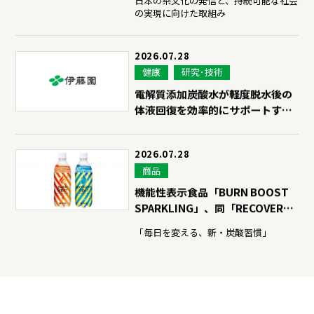
日本の茶文化の発信と、持続可能な社会
ディスクロージャーポリシー
の実現に向けた取組み
よくいただくご質問
2026.07.28
健康
研究･技術
電解質添加炭酸水が軽度脱水後の
IR・投資家情報トップ
体液回復を効率的にサポートする
可能性を確認
2026.07.28
商品
機能性表示食品「BURN BOOST
SPARKLING」、同「RECOVERY
BOOST SPARKLING」を、8月3
「毎日を変える、新・炭酸習慣」
日（月）に販売開始