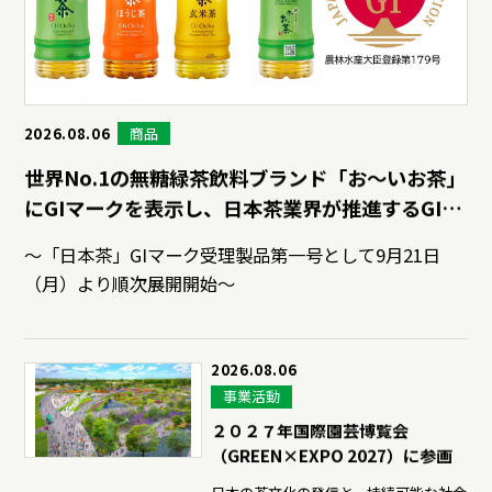
サステナビリティデータ
グループ行動規範・方針
コーポレート・ガバナンス
コンプライアンス
役員紹介
統合レポート
研究開発への考え方・体制
IR・投資家情報
研究・技術開発
企業情報トップ
商品
2026.08.06
サステナビリティトップ
世界No.1の無糖緑茶飲料ブランド「お〜いお茶」
3つの重点テーマ
個人投資家の皆さまへ
ニュースルーム
にGIマークを表示し、日本茶業界が推進するGIの
研究リリース
認知・理解促進を後押し
経営戦略
～「日本茶」GIマーク受理製品第一号として9月21日
（月）より順次展開開始～
学会発表・論文
業績・財務情報
採用サイト
商品情報サイト
サイエンスキャッスル研究費
株式関連情報
2026.08.06
グローバルサイト
お問い合わせ
事業活動
IRイベント
共同研究公募制度
伊藤園ウェルネスフォーラム
２０２７年国際園芸博覧会
IRライブラリ
（GREEN×EXPO 2027）に参画
研究開発トップ