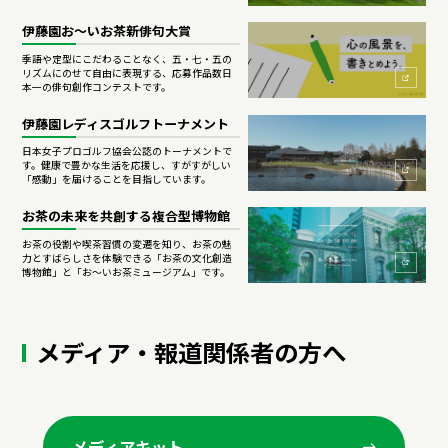
伊藤園お～いお茶新俳句大賞
季語や定型にこだわることなく、五・七・五の
リズムにのせて自由に表現する、応募作品数日
本一の俳句創作コンテストです。
伊藤園レディスゴルフトーナメント
日本女子プロゴルフ協会公認のトーナメントで
す。健康で豊かな生活を応援し、すがすがしい
「感動」を届けることを目指しています。
お茶の未来を共創する複合型博物館
お茶の役割や喫茶習慣の変遷を知り、お茶の魅
力とすばらしさを体験できる「お茶の文化創造
博物館」と「お～いお茶ミュージアム」です。
メディア・報道関係者の方へ
メディアキット