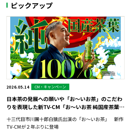
ピックアップ
CM・キャンペーン
2026.05.14
日本茶の発展への願いや「お～いお茶」のこだわ
りを表現した新TV-CM「お〜いお茶 純国産茶葉
100％」篇を、5月18日（月）より放映開始
十三代目市川團十郎白猿氏出演の「お〜いお茶」 新作
TV-CMが２年ぶりに登場