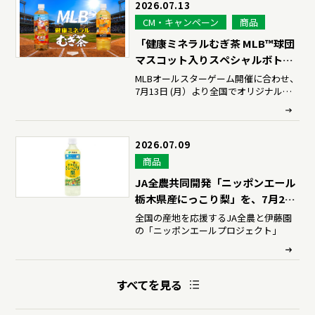
2026.07.13
CM・キャンペーン
商品
「健康ミネラルむぎ茶 MLB™球団
マスコット入りスペシャルボト
ル」販売開始から2週間で2,500万
MLBオールスターゲーム開催に合わせ、
7月13日 (月）より全国でオリジナル店
本突破
(※1)
頭動画も放映開始！ さらに、伊藤園
「MLB™COOLER BAG当たる！」キャン
ペーンも同時展開
2026.07.09
商品
JA全農共同開発「ニッポンエール
栃木県産にっこり梨」を、7月20
日（月）に販売開始
全国の産地を応援するJA全農と伊藤園
の「ニッポンエールプロジェクト」
すべてを見る