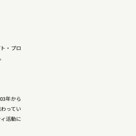
プト・プロ
。
03年から
携わってい
ティ活動に