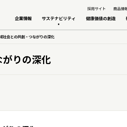
採用サイト
商品情
企業情報
サステナビリティ
健康価値の創造
域社会との共創・つながりの深化
トップメッセージ
トップメッセージ
研究開発への考え方・体制
個人投資家の皆さまへ
ながりの深化
グループ経営理念
基本的な考え方と推進体制
研究・技術開発
経営戦略
事業紹介
マテリアリティ
3つの重点テーマ
業績・財務情報
会社概要
サステナビリティデータ
研究リリース
株式関連情報
伊藤園のあゆみ
統合レポート
学会発表・論文
IRイベント
サイエンスキャッスル研究費
IRライブラリ
ディスクロージャーポリシー