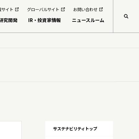
報サイト
グローバルサイト
お問い合わせ
研究開発
IR・投資家情報
ニュースルーム
検索
グループ行動規範・方針
食生活を通じたウェルビーイングの実現
共同研究公募制度
コーポレート・ガバナンス
持続可能な農業・サプライチェーンの構築
伊藤園ウェルネスフォーラム
コンプライアンス
地球環境の健康
役員紹介
地域社会との共創・つながりの深化
人権の尊重
多様な人財と全員活躍
グループガバナンス
サステナビリティトップ