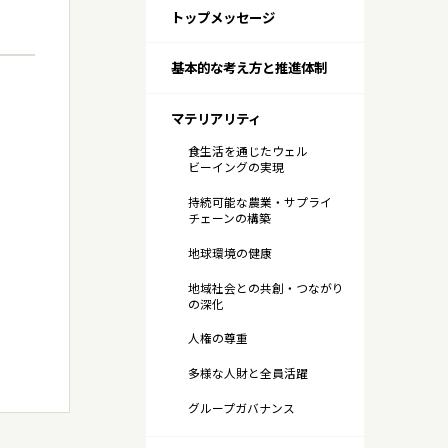
トップメッセージ
サステナビリティトップ
IR・投資家情報トップ
企業情報トップ
研究開発トップ
基本的な考え方と推進体制
。
マテリアリティ
食生活を通じたウェル
ビーイングの実現
持続可能な農業・サプライ
チェーンの構築
地球環境の健康
地域社会との共創・つながり
の深化
人権の尊重
多様な人財と全員活躍
グループガバナンス