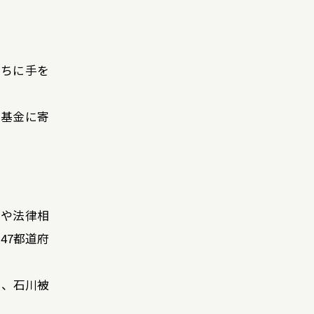
たちに手を
の基金に寄
談や法律相
47都道府
を、石川被