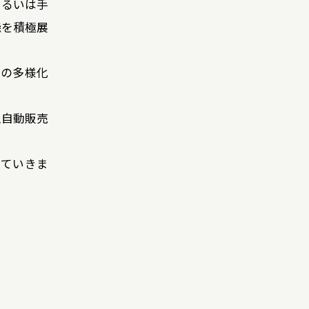
あるいは手
機を積極展
法の多様化
型自動販売
っていきま