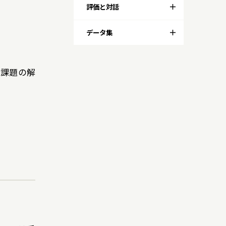
評価と対話
データ集
境課題の解