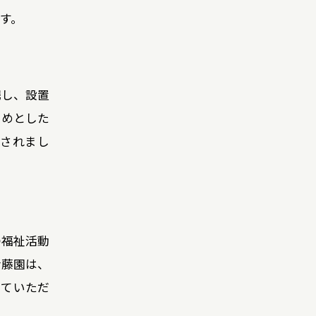
す。
携し、設置
じめとした
与されまし
の福祉活動
伊藤園は、
てていただ