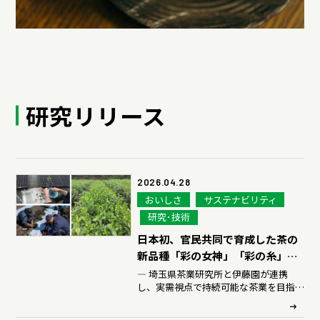
ディスクロージャーポリシー
よくいただくご質問
IR・投資家情報トップ
研究リリース
2026.04.28
おいしさ
サステナビリティ
研究･技術
日本初、官民共同で育成した茶の
新品種「彩の女神」「彩の糸」を
出願
― 埼玉県茶業研究所と伊藤園が連携
し、実需視点で持続可能な茶業を目指す
―