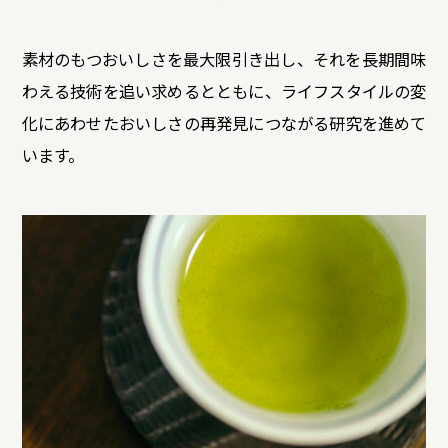
サステナビリティデータ
グループ行動規範・方針
コーポレート・ガバナンス
コンプライアンス
役員紹介
素材のもつおいしさを最大限引き出し、それを長期間味
統合レポート
研究開発への考え方・体制
IR・投資家情報
わえる技術を追い求めるとともに、ライフスタイルの変
研究・技術開発
企業情報トップ
化にあわせたおいしさの再発見につながる研究を進めて
サステナビリティトップ
います。
3つの重点テーマ
個人投資家の皆さまへ
ニュースルーム
研究リリース
経営戦略
学会発表・論文
業績・財務情報
採用サイト
商品情報サイト
サイエンスキャッスル研究費
株式関連情報
グローバルサイト
お問い合わせ
IRイベント
共同研究公募制度
伊藤園ウェルネスフォーラム
IRライブラリ
研究開発トップ