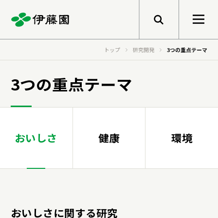
メニューを開く
トップ
研究開発
3つの重点テーマ
検索
企業情報
3つの重点テーマ
トップメッセージ
サステナビリティ
グループ経営理念
おいしさ
健康
環境
事業紹介
トップメッセージ
健康価値の創造
会社概要
基本的な考え方と推進体制
伊藤園のあゆみ
マテリアリティ
研究開発
おいしさに関する研究