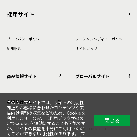
採用サイト
プライバシーポリシー
ソーシャルメディア・ポリシー
利⽤規約
サイトマップ
商品情報サイト
グローバルサイト
お問い合わせ
このウェブサイトでは、サイトの利便性
向上やお客様に合わせたコンテンツや広
告向け情報の収集などのため、Cookieを
利用します。なお、ご利用ブラウザの設
閉じる
定でCookieを無効にすることも可能です
が、サイトの機能を十分にご利用いただ
Copyright (C) All Rights Reserved. ITOEN, LTD.
くことができない可能性があります。[
プ