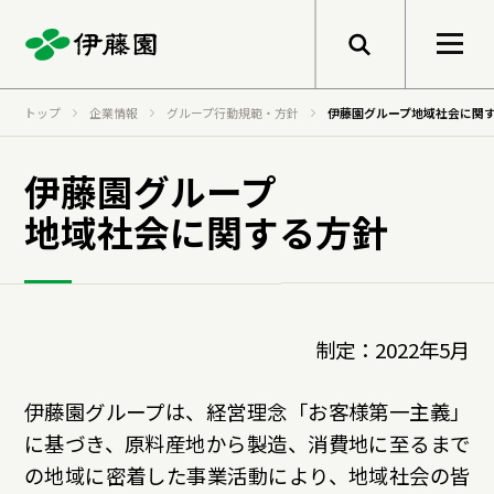
メニューを開く
トップ
企業情報
グループ行動規範・方針
伊藤園グループ地域社会に関
検索
企業情報
伊藤園グループ
地域社会に関する方針
トップメッセージ
サステナビリティ
グループ経営理念
制定：2022年5月
事業紹介
トップメッセージ
健康価値の創造
会社概要
基本的な考え方と推進体制
伊藤園グループは、経営理念「お客様第一主義」
に基づき、原料産地から製造、消費地に至るまで
伊藤園のあゆみ
マテリアリティ
研究開発
の地域に密着した事業活動により、地域社会の皆