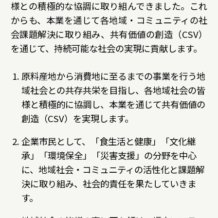
様との積極的な協調に取り組んできました。これ
サステナビリティデータ
グループ行動規範・方針
コーポレート・ガバナンス
からも、本業を通じて各地域・コミュニティの社
コンプライアンス
役員紹介
統合レポート
会課題解決に取り組み、共有価値の創造（CSV）
研究開発への考え方・体制
IR・投資家情報
を通じて、持続可能な社会の実現に貢献します。
研究・技術開発
企業情報トップ
サステナビリティトップ
原料産地から消費地に至るまでの事業を行う地
3つの重点テーマ
個人投資家の皆さまへ
ニュースルーム
域社会との共存共栄を目指し、各地域社会の皆
様と積極的に協調し、本業を通じて共有価値の
研究リリース
経営戦略
創造（CSV）を実現します。
学会発表・論文
業績・財務情報
採用サイト
商品情報サイト
企業市民として、「食生活と健康」「文化継
サイエンスキャッスル研究費
株式関連情報
承」「環境保全」「災害支援」の分野を中心
に、地域社会・コミュニティの活性化と課題解
グローバルサイト
お問い合わせ
IRイベント
共同研究公募制度
伊藤園ウェルネスフォーラム
決に取り組み、社会的責任を果たしていきま
す。
IRライブラリ
研究開発トップ