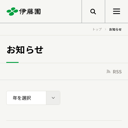
メニューを開く
トップ
お知らせ
検索
企業情報
お知らせ
トップメッセージ
サステナビリティ
RSS
グループ経営理念
事業紹介
トップメッセージ
健康価値の創造
年
会社概要
基本的な考え方と推進体制
伊藤園のあゆみ
マテリアリティ
研究開発