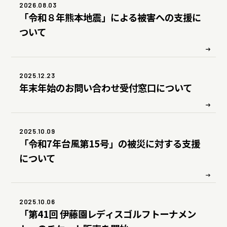
2026.08.03
サステナビリティデータ
グループ行動規範・方針
コーポレート・ガバナンス
「令和８年熊本地震」による被害への支援に
コンプライアンス
役員紹介
ついて
統合レポート
研究開発への考え方・体制
IR・投資家情報
研究・技術開発
企業情報トップ
サステナビリティトップ
2025.12.23
3つの重点テーマ
個人投資家の皆さまへ
年末年始のお問い合わせ受付窓口について
ニュースルーム
研究リリース
経営戦略
2025.10.09
学会発表・論文
業績・財務情報
採用サイト
商品情報サイト
「令和7年台風第15号」の被災に対する支援
について
サイエンスキャッスル研究費
株式関連情報
グローバルサイト
お問い合わせ
IRイベント
共同研究公募制度
伊藤園ウェルネスフォーラム
2025.10.06
IRライブラリ
「第41回 伊藤園レディスゴルフトーナメン
研究開発トップ