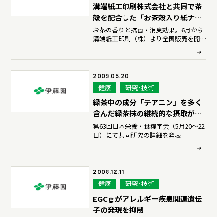
溝端紙工印刷株式会社と共同で茶
殻を配合した「お茶殻入り紙ナプ
キン」を開発
お茶の香りと抗菌・消臭効果。6月から
溝端紙工印刷（株）より全国販売を開
始。
2009.05.20
健康
研究･技術
緑茶中の成分「テアニン」を多く
含んだ緑茶抹の継続的な摂取が高
齢者の認知症を予防する可能性を
第63回日本栄養・食糧学会（5月20～22
日）にて共同研究の詳細を発表
確認
2008.12.11
健康
研究･技術
EGCｇがアレルギー疾患関連遺伝
子の発現を抑制