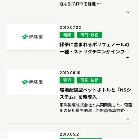
ディスクロージャーポリシー
近な製品作りを推進 ～
よくいただくご質問
2010.07.22
健康
研究･技術
緑茶に含まれるポリフェノールの
IR・投資家情報トップ
一種・ストリクチニンがインフル
エンザウイルスの増殖を阻害する
ことを静岡県立大学薬学部との共
同研究で確認
2010.06.10
環境
研究･技術
環境配慮型ペットボトルと『NSシ
ステム』を新導入
東洋製罐株式会社と共同開発した、殺菌
剤の使用量を削減した無菌充填方式
『NSシステム』と軽量化した環境配慮
型ペットボトルなどにより環境負荷の低
減を図ります
2010.05.21