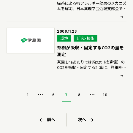
緑茶による抗アレルギー効果のメカニズ
ムを解明、日本薬理学会近畿支部会で発
表
2008.11.26
環境
研究･技術
茶樹が吸収・固定するCO2の量を
測定
茶園１haあたりでは約92t（換算値）の
CO2を吸収・固定する計算に。詳細を茶
業技術研究発表会（11月26日）にて発
表。
...
...
1
6
7
8
10
前へ
次へ