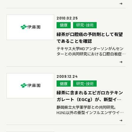
2010.02.25
健康
研究･技術
緑茶が口腔癌の予防剤として有望
であることを確認
テキサス大学MDアンダーソンがんセン
ターとの共同研究における口腔白板症患
者に対する臨床試験で確認
2009.12.24
健康
研究･技術
緑茶に含まれるエピガロカテキン
ガレート（EGCg）が、新型イン
フルエンザウイルス（H1N1）予
静岡県立大学薬学部との共同研究。
H1N1以外の亜型インフルエンザウイル
防に有効であることを細胞実験で
スの予防にも有効性を示唆。
確認