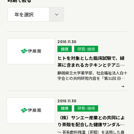
時期で絞る
サステナビリティデータ
グループ行動規範・方針
コーポレート・ガバナンス
コンプライアンス
役員紹介
年
統合レポート
研究開発への考え方・体制
IR・投資家情報
研究・技術開発
企業情報トップ
2010.11.30
サステナビリティトップ
健康
研究･技術
3つの重点テーマ
個人投資家の皆さまへ
ニュースルーム
ヒトを対象とした臨床試験で、緑
研究リリース
経営戦略
茶に含まれるカテキンとテアニン
がインフルエンザの発症を減少さ
静岡県立大学薬学部、社会福祉法人白十
字会との共同研究内容を「第31回 日本
せることを確認
学会発表・論文
業績・財務情報
採用サイト
商品情報サイト
臨床薬理学会年会」で発表
サイエンスキャッスル研究費
株式関連情報
2010.11.30
グローバルサイト
お問い合わせ
IRイベント
健康
研究･技術
共同研究公募制度
伊藤園ウェルネスフォーラム
（株）サンエー産業との共同によ
IRライブラリ
り茶殻を配合した健康サンダルを
研究開発トップ
開発
～ 茶系飲料残渣（茶殻）を活用した身