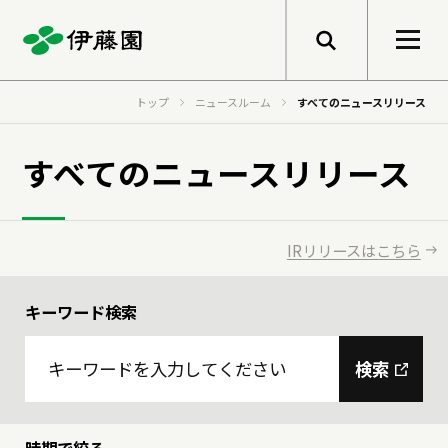
メニューを開く
トップ
ニュースルーム
すべてのニュースリリース
検索
企業情報
すべてのニュースリリース
トップメッセージ
サステナビリティ
IRリリースはこちら
グループ経営理念
キーワード検索
事業紹介
トップメッセージ
健康価値の創造
会社概要
検索
基本的な考え方と推進体制
伊藤園のあゆみ
マテリアリティ
研究開発