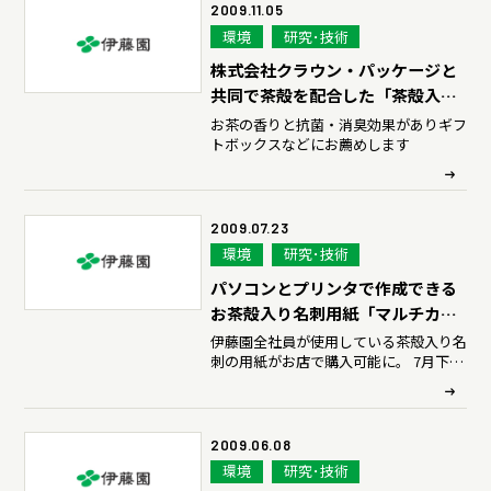
2009.11.05
環境
研究･技術
株式会社クラウン・パッケージと
共同で茶殻を配合した「茶殻入り
パッケージ」を開発
お茶の香りと抗菌・消臭効果がありギフ
トボックスなどにお薦めします
2009.07.23
環境
研究･技術
パソコンとプリンタで作成できる
お茶殻入り名刺用紙「マルチカー
ド〈名刺〉茶殻リサイクル紙」を
伊藤園全社員が使用している茶殻入り名
刺の用紙がお店で購入可能に。 7月下旬
開発
からエーワン（株）より全国販売を開始
2009.06.08
環境
研究･技術