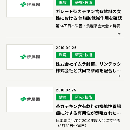
健康
研究･技術
ガレート型カテキン含有飲料の女
性における 体脂肪低減作用を確認
第64回日本栄養・食糧学会大会で発表
2010.04.26
環境
研究･技術
株式会社イムラ封筒、リンテック
株式会社と共同で茶殻を配合した
お茶封筒「お茶殻入り封筒」を開
発
2010.03.25
健康
研究･技術
茶カテキン含有飲料の機能性胃腸
症に対する有用性が示唆されたこ
とを確認
日本農芸化学会2010年度大会にて発表
（3月28日～30日）