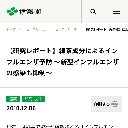
メニューを開く
トップ
ニュースルーム
ニュースリリース
【研究レポート】緑茶成分によ
検索
企業情報
【研究レポート】緑茶成分によるイン
フルエンザ予防 ～新型インフルエンザ
トップメッセージ
サステナビリティ
の感染も抑制～
グループ経営理念
事業紹介
トップメッセージ
健康価値の創造
健康
研究･技術
印刷する
会社概要
基本的な考え方と推進体制
2018.12.06
伊藤園のあゆみ
マテリアリティ
研究開発
毎年、世界中で流行が確認される「インフルエン