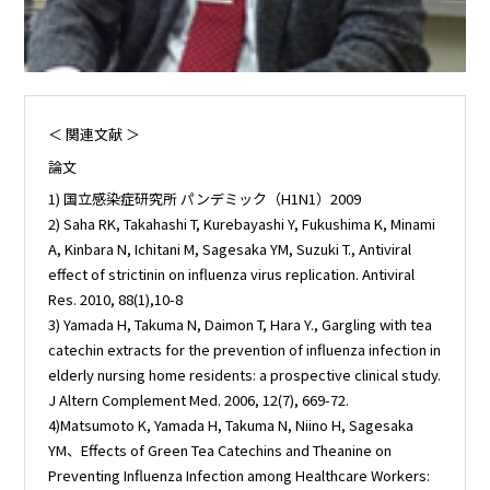
＜ 関連文献 ＞
論文
1) 国立感染症研究所 パンデミック（H1N1）2009
2) Saha RK, Takahashi T, Kurebayashi Y, Fukushima K, Minami
A, Kinbara N, Ichitani M, Sagesaka YM, Suzuki T., Antiviral
effect of strictinin on influenza virus replication. Antiviral
Res. 2010, 88(1),10-8
3) Yamada H, Takuma N, Daimon T, Hara Y., Gargling with tea
catechin extracts for the prevention of influenza infection in
elderly nursing home residents: a prospective clinical study.
J Altern Complement Med. 2006, 12(7), 669-72.
4)Matsumoto K, Yamada H, Takuma N, Niino H, Sagesaka
YM、Effects of Green Tea Catechins and Theanine on
Preventing Influenza Infection among Healthcare Workers: