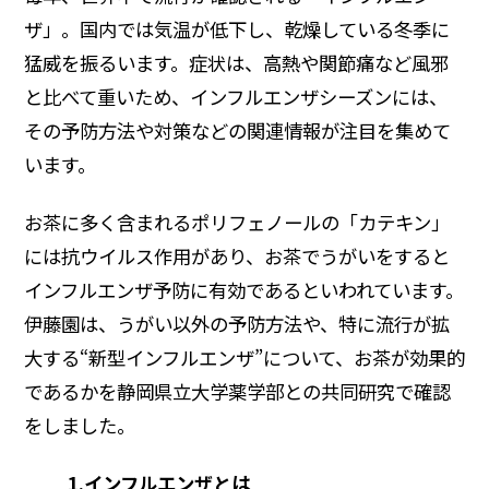
サステナビリティデータ
グループ行動規範・方針
コーポレート・ガバナンス
ザ」。国内では気温が低下し、乾燥している冬季に
猛威を振るいます。症状は、高熱や関節痛など風邪
コンプライアンス
役員紹介
統合レポート
研究開発への考え方・体制
IR・投資家情報
と比べて重いため、インフルエンザシーズンには、
研究・技術開発
その予防方法や対策などの関連情報が注目を集めて
企業情報トップ
います。
サステナビリティトップ
3つの重点テーマ
個人投資家の皆さまへ
ニュースルーム
お茶に多く含まれるポリフェノールの「カテキン」
研究リリース
経営戦略
には抗ウイルス作用があり、お茶でうがいをすると
学会発表・論文
インフルエンザ予防に有効であるといわれています。
業績・財務情報
採用サイト
商品情報サイト
伊藤園は、うがい以外の予防方法や、特に流行が拡
サイエンスキャッスル研究費
株式関連情報
大する“新型インフルエンザ”について、お茶が効果的
グローバルサイト
お問い合わせ
であるかを静岡県立大学薬学部との共同研究で確認
IRイベント
共同研究公募制度
伊藤園ウェルネスフォーラム
をしました。
IRライブラリ
研究開発トップ
1.インフルエンザとは