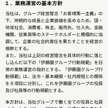
１．業務運営の基本方針
サステナビリティデータ
グループ行動規範・方針
コーポレート・ガバナンス
当社は、グループ経営理念「お客様第一主義」の
コンプライアンス
役員紹介
統合レポート
研究開発への考え方・体制
IR・投資家情報
下、持続的な成長と企業価値を高めるため、国・
地域社会、消費者、株主、販売先、仕入先、金融
研究・技術開発
企業情報トップ
機関、従業員等のステークホルダーと積極的に協
サステナビリティトップ
3つの重点テーマ
個人投資家の皆さまへ
調して、企業の社会的責任を果たすことを経営の
ニュースルーム
根幹とする。
研究リリース
経営戦略
また、当社は上記の経営理念を具体的行動に落と
し込んだ以下の「伊藤園グループ行動規範」を日
学会発表・論文
業績・財務情報
採用サイト
商品情報サイト
常の業務運営の指針とする。「伊藤園グループ行
サイエンスキャッスル研究費
株式関連情報
動規範」は、法令・基本綱領・社内規程との関係
を８項目に分別し、これを伊藤園グループの役員
グローバルサイト
お問い合わせ
IRイベント
共同研究公募制度
伊藤園ウェルネスフォーラム
及び社員等の行動規範とする。
IRライブラリ
本方針は、当社グループで働く全ての役員と社員
研究開発トップ