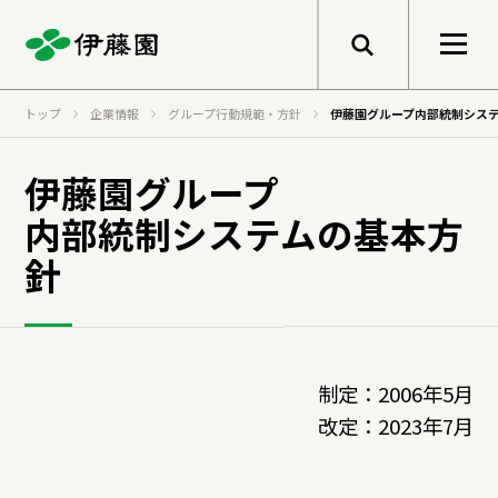
メニューを開く
トップ
企業情報
グループ行動規範・方針
伊藤園グループ内部統制シス
検索
企業情報
伊藤園グループ
内部統制システムの基本方
トップメッセージ
サステナビリティ
針
グループ経営理念
事業紹介
トップメッセージ
健康価値の創造
制定：2006年5月
会社概要
基本的な考え方と推進体制
改定：2023年7月
伊藤園のあゆみ
マテリアリティ
研究開発