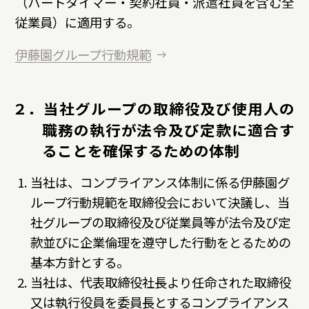
（パートタイマー・契約社員・派遣社員を含む全
ディスクロージャーポリシー
従業員）に適用する。
よくいただくご質問
伊藤園グループ行動規範
IR・投資家情報トップ
２．当社グループの取締役及び使用人の
職務の執行が法令及び定款に適合す
ることを確保するための体制
当社は、コンプライアンス体制に係る伊藤園グ
ループ行動規範を取締役会において決議し、当
社グループの取締役及び従業員等が法令及び定
款並びに企業倫理を遵守した行動をとるための
基本方針とする。
当社は、代表取締役社長より任命された取締役
又は執行役員を委員長とするコンプライアンス