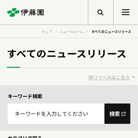
メニューを開く
トップ
ニュースルーム
すべてのニュースリリース
検索
企業情報
すべてのニュースリリース
トップメッセージ
サステナビリティ
IRリリースはこちら
グループ経営理念
キーワード検索
事業紹介
トップメッセージ
健康価値の創造
会社概要
検索
基本的な考え方と推進体制
伊藤園のあゆみ
マテリアリティ
研究開発