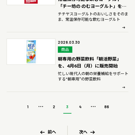
「チー坊の のむヨーグルト」を、
4月6日（月）に新発売
チチヤスヨーグルトのおいしさをそのま
ま、常温保存可能な飲むヨーグルト
2026.03.30
商品
朝専用の野菜飲料「朝活野菜」
を、4月6日（月）に販売開始
忙しい現代人の朝の栄養補給をサポート
する“朝専用”の野菜飲料
...
...
1
2
3
4
86
前へ
次へ