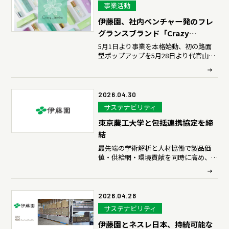
ディスクロージャーポリシー
事業活動
伊藤園、社内ベンチャー発のフレ
よくいただくご質問
グランスブランド「Crazy
Jasmine」を新会社化
5月1日より事業を本格始動、初の路面
型ポップアップを5月28日より代官山で
開催
IR・投資家情報トップ
2026.04.30
サステナビリティ
東京農工大学と包括連携協定を締
結
最先端の学術解析と人材協働で製品価
値・供給網・環境貢献を同時に高め、
2040年のグローバル展開に向けた実証
と事業化を推進
2026.04.28
サステナビリティ
伊藤園とネスレ日本、持続可能な