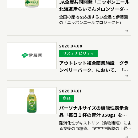
JA全農共同開発「ニッポンエール
北海道産らいでんメロンソーダ」
を、4月27日（月）に新発売
全国の産地を応援するJA全農と伊藤園
の「ニッポンエールプロジェクト」
2026.04.08
サステナビリティ
アウトレット複合商業施設「グラ
ンベリーパーク」において、「ボ
トルtoボトル資源循環型リサイク
ル」の取組みを開始
2026.04.01
商品
パーソナルサイズの機能性表示食
品「毎日１杯の青汁 350g」を、4
月6日（月）に新発売
難消化性デキストリン（食物繊維）によ
る食後の血糖値、血中中性脂肪の上昇を
抑える、 パーソナルサイズの無糖青汁