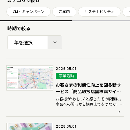
カテゴリで絞る
サステナビリティデータ
グループ行動規範・方針
コーポレート・ガバナンス
CM・キャンペーン
ご案内
サステナビリティ
コンプライアンス
役員紹介
統合レポート
研究開発への考え方・体制
IR・投資家情報
時期で絞る
研究・技術開発
企業情報トップ
サステナビリティトップ
年
3つの重点テーマ
個人投資家の皆さまへ
ニュースルーム
研究リリース
経営戦略
2026.05.01
事業活動
学会発表・論文
業績・財務情報
採用サイト
商品情報サイト
お客さまの利便性向上を図る新サ
サイエンスキャッスル研究費
株式関連情報
ービス「商品取扱店舗検索サイ
ト」を、5月1日（金）より公開
お客様が“欲しい”と感じたその瞬間に。
グローバルサイト
お問い合わせ
商品への関心から購買までをつなぐ、新
IRイベント
共同研究公募制度
伊藤園ウェルネスフォーラム
たなデジタルサービスを開始
IRライブラリ
研究開発トップ
2026.05.01