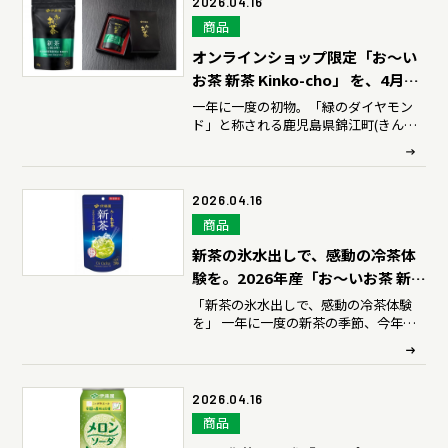
2026.04.16
商品
オンラインショップ限定「お～い
お茶 新茶 Kinko-cho」 を、4月20
日（月）に予約販売開始、5月15
一年に一度の初物。「緑のダイヤモン
ド」と称される鹿児島県錦江町(きんこ
日（金）より順次発送開始
うちょう)産の新茶をいち早く。
2026.04.16
商品
新茶の氷水出しで、感動の冷茶体
験を。2026年産「お～いお茶 新
茶」を、5月1日（金）に販売開始
「新茶の氷水出しで、感動の冷茶体験
を」 一年に一度の新茶の季節、今年も
（数量限定）
旬のおいしさを数量限定でお届けします
2026.04.16
商品