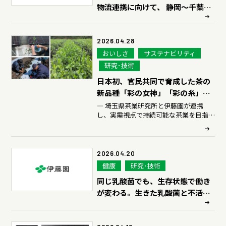
物流連携に向けて、 静岡～千葉間
の共同輸送と静岡～関西間のラウ
ンド輸送を2026年4月より開始
2026.04.28
おいしさ
サステナビリティ
研究･技術
日本初、官民共同で育成した茶の
新品種「彩の女神」「彩の糸」を
出願
― 埼玉県茶業研究所と伊藤園が連携
し、実需視点で持続可能な茶業を目指す
―
2026.04.20
健康
研究･技術
同じ乳酸菌でも、生存状態で働き
が変わる。生きた乳酸菌と不活化
乳酸菌が腸細胞に及ぼす作用の違
いを解明