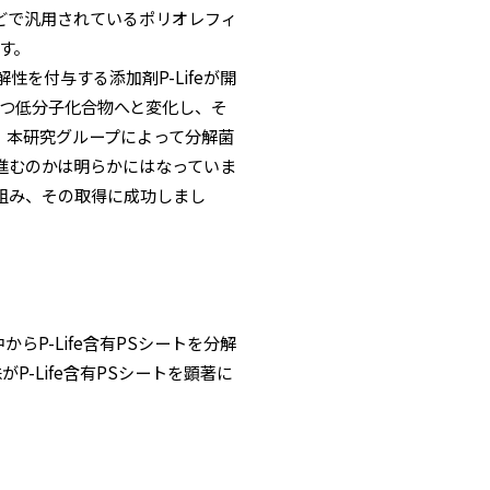
どで汎用されているポリオレフィ
す。
を付与する添加剤P-Lifeが開
を持つ低分子化合物へと変化し、そ
。本研究グループによって分解菌
が進むのかは明らかにはなっていま
組み、その取得に成功しまし
らP-Life含有PSシートを分解
3株がP-Life含有PSシートを顕著に