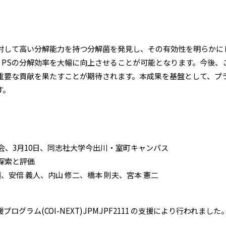
PSに対して高い分解能力を持つ分解菌を発見し、その有効性を明らか
とで、PSの分解効率を大幅に向上させることが可能となります。今後
重要な貢献を果たすことが期待されます。本成果を基盤として、プ
す。
大会、3月10日、同志社大学今出川・室町キャンパス
の探索と評価
績、安倍 義人、内山 修二、橋本 則夫、宮本 憲二
ログラム(COI-NEXT)JPMJPF2111 の支援により行われました