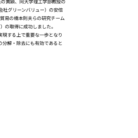
員の黄穎、同大学理工学部教授の
サステナビリティトップ
IR・投資家情報トップ
企業情報トップ
研究開発トップ
会社グリーンバリュー）の安倍
南貿易の橋本則夫らの研究チーム
解菌）の取得に成功しました。
実現する上で重要な一歩となり
の分解・除去にも有効であると