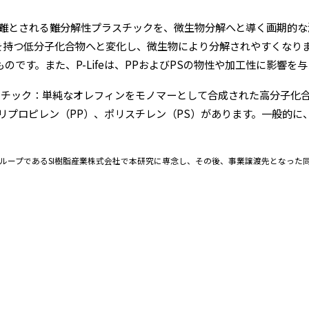
解が困難とされる難分解性プラスチックを、微生物分解へと導く画期的
基を持つ低分子化合物へと変化し、微生物により分解されやすくなります。
のです。また、P-Lifeは、PPおよびPSの物性や加工性に影響を
スチック：単純なオレフィンをモノマーとして合成された高分子化
リプロピレン（PP）、ポリスチレン（PS）があります。一般的に
ループであるSI樹脂産業株式会社で本研究に専念し、その後、事業譲渡先となった