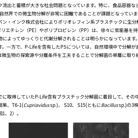
ク流出と蓄積が大きな社会問題となっています。特に、食品容器な
は自然界での微生物分解が非常に困難であることが課題となっていま
ン・インク株式会社によりポリオレフィン系プラスチックに生分解性
ってポリエチレン（PE）やポリプロピレン（PP）は、徐々に官能基
物によってゆっくりと代謝分解されることは明らかになっています
。一方で、P-Lifeを含有したPSについては、自然環境中で分解
は微生物の探索源や分離条件を工夫することで分解菌の単離に取り
取得していたP-Life含有プラスチック分解菌に着目して、その中か
、T6-1(
Cupriavidus
sp.)、 S10、 S15(ともに
Bacillus
sp.)の
1、2）。