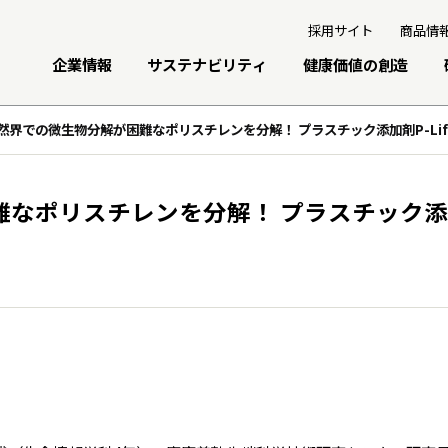
採用サイト
商品情
企業情報
サステナビリティ
健康価値の創造
然界での微生物分解が困難なポリスチレンを分解！ プラスチック添加剤P-Li
トップメッセージ
トップメッセージ
研究開発への考え方・体制
個人投資家の皆さまへ
グループ経営理念
基本的な考え方と推進体制
研究・技術開発
経営戦略
なポリスチレンを分解！ プラスチック添加剤
事業紹介
マテリアリティ
3つの重点テーマ
業績・財務情報
会社概要
サステナビリティデータ
研究リリース
株式関連情報
伊藤園のあゆみ
統合レポート
学会発表・論文
IRイベント
サイエンスキャッスル研究費
IRライブラリ
ディスクロージャーポリシー