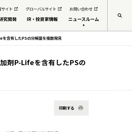
報サイト
グローバルサイト
お問い合わせ
研究開発
IR・投資家情報
ニュースルーム
feを含有したPSの分解菌を複数発見
検索
グループ行動規範・方針
食生活を通じたウェルビーイングの実現
共同研究公募制度
コーポレート・ガバナンス
持続可能な農業・サプライチェーンの構築
伊藤園ウェルネスフォーラム
P-Lifeを含有したPSの
コンプライアンス
地球環境の健康
役員紹介
地域社会との共創・つながりの深化
人権の尊重
多様な人財と全員活躍
グループガバナンス
印刷する