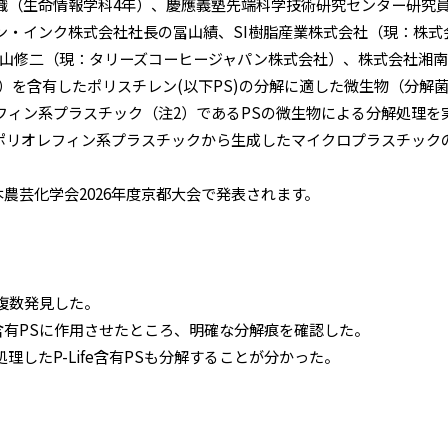
織（生命情報学科4年）、慶應義塾先端科学技術研究センター研究
よくいただくご質問
ン・インク株式会社社長の冨山績、SI樹脂産業株式会社（現：株式
山修二（現：タリーズコーヒージャパン株式会社）、株式会社湘
（注1）を含有したポリスチレン(以下PS)の分解に適した微生物（分
フィン系プラスチック（注2）であるPSの微生物による分解処理を
ポリオレフィン系プラスチックから生成したマイクロプラスチック
日本農芸化学会2026年度京都大会で発表されます。
菌を複数発見した。
fe含有PSに作用させたところ、明確な分解痕を確認した。
理したP-Life含有PSも分解することが分かった。