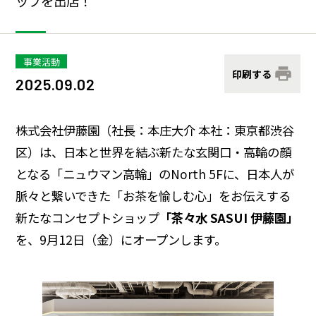
ップを出店！
サステナビリティデータ
グループ行動規範・方針
コーポレート・ガバナンス
コンプライアンス
役員紹介
統合レポート
研究開発への考え方・体制
IR・投資家情報
事業活動
印刷する
2025.09.02
研究・技術開発
企業情報トップ
サステナビリティトップ
3つの重点テーマ
個人投資家の皆さまへ
ニュースルーム
株式会社伊藤園（社長：本庄大介 本社：東京都渋谷
区）は、日本と世界を結ぶ新たな玄関口・高輪の顔
研究リリース
経営戦略
となる「ニュウマン高輪」のNorth 5Fに、日本人が
学会発表・論文
業績・財務情報
採用サイト
商品情報サイト
脈々と繋いできた「お茶を愉しむ心」をお伝えする
新たなコンセプトショップ
「茶々水 SASUI 伊藤園」
サイエンスキャッスル研究費
株式関連情報
を、9月12日（金）にオープンします。
グローバルサイト
お問い合わせ
IRイベント
共同研究公募制度
伊藤園ウェルネスフォーラム
IRライブラリ
研究開発トップ