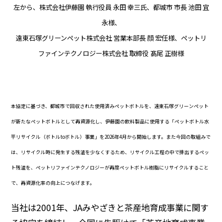
ディスクロージャーポリシー
左から、株式会社伊藤園 執行役員 永田 幸三氏、都城市 市長 池田 宜
永様、
よくいただくご質問
遠東石塚グリーンペット株式会社 営業本部長 顔 宏任様、ペットリ
ファインテクノロジー株式会社 取締役 髙尾 正樹様
IR・投資家情報トップ
本協定に基づき、都城市で回収された使用済みペットボトルを、遠東石塚グリーンペット
が新たなペットボトルとして再資源化し、伊藤園の飲料製品に使用する「ペットボトル水
平リサイクル（ボトルtoボトル）事業」を2026年4月から開始します。また今回の取組みで
は、リサイクル時に発生する残渣を少なくするため、リサイクル工程の中で排出するペッ
ト残渣を、ペットリファインテクノロジーが再度ペットボトル樹脂にリサイクルすること
で、再資源化率の向上につなげます。
当社は2001年、JAみやざきと茶産地育成事業に関す