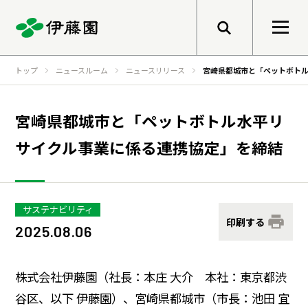
メニューを開く
トップ
ニュースルーム
ニュースリリース
宮崎県都城市と「ペットボト
検索
企業情報
宮崎県都城市と「ペットボトル水平リ
サイクル事業に係る連携協定」を締結
トップメッセージ
サステナビリティ
グループ経営理念
サステナビリティ
事業紹介
トップメッセージ
健康価値の創造
印刷する
2025.08.06
会社概要
基本的な考え方と推進体制
株式会社伊藤園（社長：本庄 大介 本社：東京都渋
伊藤園のあゆみ
マテリアリティ
研究開発
谷区、以下 伊藤園）、宮崎県都城市（市長：池田 宜