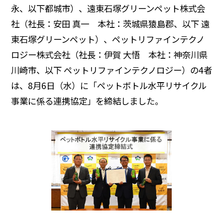
永、以下都城市）、遠東石塚グリーンペット株式会
サステナビリティデータ
グループ行動規範・方針
コーポレート・ガバナンス
社（社長：安田 真一 本社：茨城県猿島郡、以下 遠
コンプライアンス
役員紹介
統合レポート
研究開発への考え方・体制
IR・投資家情報
東石塚グリーンペット）、ペットリファインテクノ
ロジー株式会社（社長：伊賀 大悟 本社：神奈川県
研究・技術開発
企業情報トップ
川崎市、以下 ペットリファインテクノロジー）の4者
サステナビリティトップ
3つの重点テーマ
個人投資家の皆さまへ
は、8月6日（水）に「ペットボトル水平リサイクル
ニュースルーム
事業に係る連携協定」を締結しました。
研究リリース
経営戦略
学会発表・論文
業績・財務情報
採用サイト
商品情報サイト
サイエンスキャッスル研究費
株式関連情報
グローバルサイト
お問い合わせ
IRイベント
共同研究公募制度
伊藤園ウェルネスフォーラム
IRライブラリ
研究開発トップ