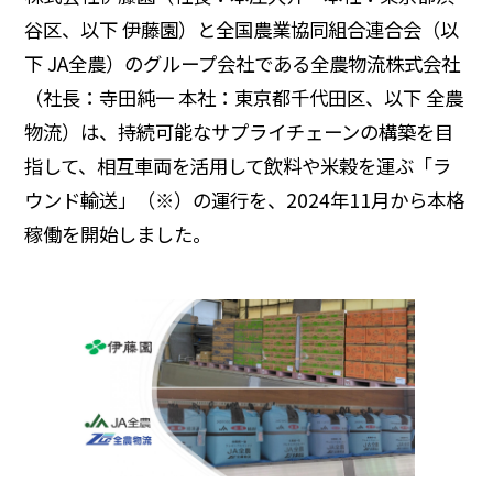
サステナビリティデータ
グループ行動規範・方針
コーポレート・ガバナンス
谷区、以下 伊藤園）と全国農業協同組合連合会（以
下 JA全農）のグループ会社である全農物流株式会社
コンプライアンス
役員紹介
統合レポート
研究開発への考え方・体制
IR・投資家情報
（社長：寺田純一 本社：東京都千代田区、以下 全農
研究・技術開発
物流）は、持続可能なサプライチェーンの構築を目
企業情報トップ
指して、相互車両を活用して飲料や米穀を運ぶ「ラ
サステナビリティトップ
3つの重点テーマ
個人投資家の皆さまへ
ニュースルーム
ウンド輸送」（※）の運行を、2024年11月から本格
稼働を開始しました。
研究リリース
経営戦略
学会発表・論文
業績・財務情報
採用サイト
商品情報サイト
サイエンスキャッスル研究費
株式関連情報
グローバルサイト
お問い合わせ
IRイベント
共同研究公募制度
伊藤園ウェルネスフォーラム
IRライブラリ
研究開発トップ