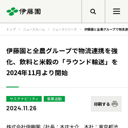
メニューを開く
トップ
ニュースルーム
ニュースリリース
伊藤園と全農グループで物流連
検索
企業情報
伊藤園と全農グループで物流連携を強
化、飲料と米穀の「ラウンド輸送」を
トップメッセージ
サステナビリティ
2024年11月より開始
グループ経営理念
事業紹介
トップメッセージ
健康価値の創造
サステナビリティ
事業活動
印刷する
会社概要
基本的な考え方と推進体制
2024.11.26
伊藤園のあゆみ
マテリアリティ
研究開発
株式会社伊藤園（社長：本庄大介 本社：東京都渋