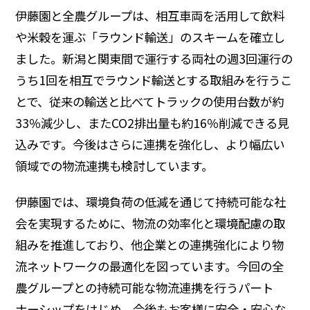
ディスクロージャーポリシー
伊藤園と全農グループは、相互車両を活用して飲料
や米穀を運ぶ「ラウンド輸送」のスキームを確立し
よくいただくご質問
ました。新潟と関東間で運行する両社の週3回運行の
うち1回を相互でラウンド輸送とする取組みを行うこ
IR・投資家情報トップ
とで、従来の輸送と比べてトラックの使用台数が約
33％減少し、またCO2排出量も約16％削減できる見
込みです。今後はさらに連携を強化し、より幅広い
領域での物流連携も検討しています。
伊藤園では、環境負荷の低減を通じて持続可能な社
会を実現するために、物流の効率化と環境配慮の取
組みを推進しており、他企業との連携強化により物
流ネットワークの最適化を図っています。今回の全
農グループとの持続可能な物流連携を行うパート
ナーシップをはじめ、今後もお客様に安全・安心な