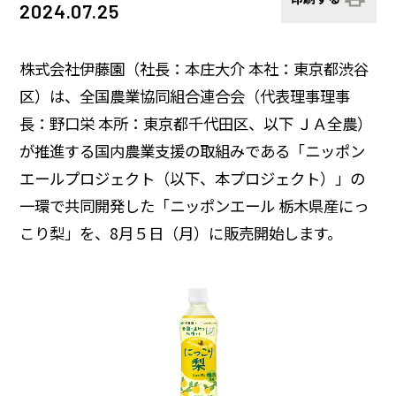
2024.07.25
サステナビリティデータ
グループ行動規範・方針
コーポレート・ガバナンス
コンプライアンス
役員紹介
統合レポート
研究開発への考え方・体制
IR・投資家情報
株式会社伊藤園（社長：本庄大介 本社：東京都渋谷
区）は、全国農業協同組合連合会（代表理事理事
研究・技術開発
企業情報トップ
長：野口栄 本所：東京都千代田区、以下 ＪＡ全農）
サステナビリティトップ
3つの重点テーマ
個人投資家の皆さまへ
が推進する国内農業支援の取組みである「ニッポン
ニュースルーム
エールプロジェクト（以下、本プロジェクト）」の
研究リリース
経営戦略
一環で共同開発した「ニッポンエール 栃木県産にっ
こり梨」を、8月５日（月）に販売開始します。
学会発表・論文
業績・財務情報
採用サイト
商品情報サイト
サイエンスキャッスル研究費
株式関連情報
グローバルサイト
お問い合わせ
IRイベント
共同研究公募制度
伊藤園ウェルネスフォーラム
IRライブラリ
研究開発トップ