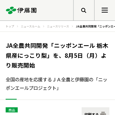
メニューを開く
トップ
ニュースルーム
ニュースリリース
JA全農共同開発「ニッポンエ
検索
企業情報
JA全農共同開発「ニッポンエール 栃木
県産にっこり梨」を、8月5日（月）よ
トップメッセージ
サステナビリティ
り販売開始
グループ経営理念
全国の産地を応援するＪＡ全農と伊藤園の「ニッ
事業紹介
トップメッセージ
健康価値の創造
ポンエールプロジェクト」
会社概要
基本的な考え方と推進体制
伊藤園のあゆみ
マテリアリティ
研究開発
商品
印刷する