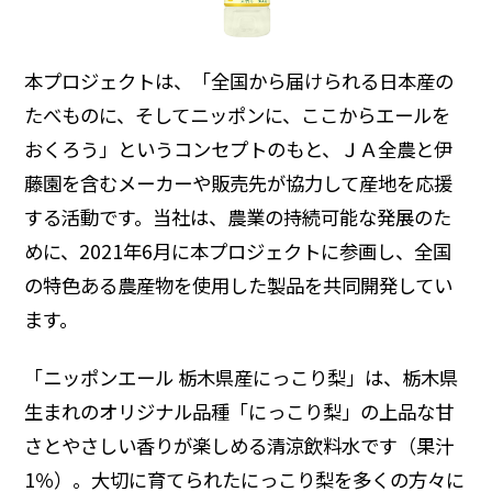
ディスクロージャーポリシー
よくいただくご質問
本プロジェクトは、「全国から届けられる日本産の
たべものに、そしてニッポンに、ここからエールを
おくろう」というコンセプトのもと、ＪＡ全農と伊
IR・投資家情報トップ
藤園を含むメーカーや販売先が協力して産地を応援
する活動です。当社は、農業の持続可能な発展のた
めに、2021年6月に本プロジェクトに参画し、全国
の特色ある農産物を使用した製品を共同開発してい
ます。
「ニッポンエール 栃木県産にっこり梨」は、栃木県
生まれのオリジナル品種「にっこり梨」の上品な甘
さとやさしい香りが楽しめる清涼飲料水です（果汁
1％）。大切に育てられたにっこり梨を多くの方々に