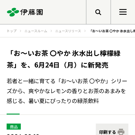
メニューを開く
トップ
ニュースルーム
ニュースリリース
「お～いお茶 〇やか 氷水出し
検索
企業情報
「お～いお茶 〇やか 氷水出し檸檬緑
茶」を、6月24日（月）に新発売
トップメッセージ
サステナビリティ
若者と一緒に育てる「お～いお茶 〇やか」シリー
グループ経営理念
ズから、爽やかなレモンの香りとお茶のあまみを
事業紹介
トップメッセージ
健康価値の創造
感じる、暑い夏にぴったりの緑茶飲料
会社概要
基本的な考え方と推進体制
伊藤園のあゆみ
マテリアリティ
研究開発
商品
印刷する