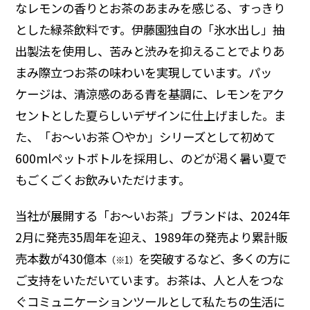
なレモンの香りとお茶のあまみを感じる、すっきり
とした緑茶飲料です。伊藤園独自の「氷水出し」抽
出製法を使用し、苦みと渋みを抑えることでよりあ
まみ際立つお茶の味わいを実現しています。パッ
ケージは、清涼感のある青を基調に、レモンをアク
セントとした夏らしいデザインに仕上げました。ま
た、「お～いお茶 〇やか」シリーズとして初めて
600mlペットボトルを採用し、のどが渇く暑い夏で
もごくごくお飲みいただけます。
当社が展開する「お～いお茶」ブランドは、2024年
2月に発売35周年を迎え、1989年の発売より累計販
売本数が430億本
を突破するなど、多くの方に
（※1）
ご支持をいただいています。お茶は、人と人をつな
ぐコミュニケーションツールとして私たちの生活に