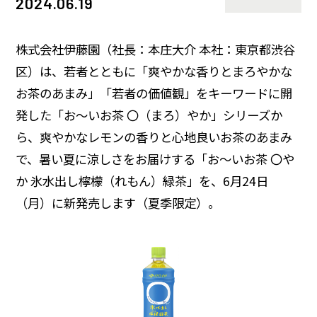
2024.06.19
サステナビリティデータ
グループ行動規範・方針
コーポレート・ガバナンス
コンプライアンス
役員紹介
統合レポート
株式会社伊藤園（社長：本庄大介 本社：東京都渋谷
研究開発への考え方・体制
IR・投資家情報
区）は、若者とともに「爽やかな香りとまろやかな
研究・技術開発
企業情報トップ
お茶のあまみ」「若者の価値観」をキーワードに開
サステナビリティトップ
発した「お～いお茶 〇（まろ）やか」シリーズか
3つの重点テーマ
個人投資家の皆さまへ
ニュースルーム
ら、爽やかなレモンの香りと心地良いお茶のあまみ
研究リリース
経営戦略
で、暑い夏に涼しさをお届けする「お～いお茶 〇や
か 氷水出し檸檬（れもん）緑茶」を、6月24日
学会発表・論文
業績・財務情報
採用サイト
商品情報サイト
（月）に新発売します（夏季限定）。
サイエンスキャッスル研究費
株式関連情報
グローバルサイト
お問い合わせ
IRイベント
共同研究公募制度
伊藤園ウェルネスフォーラム
IRライブラリ
研究開発トップ