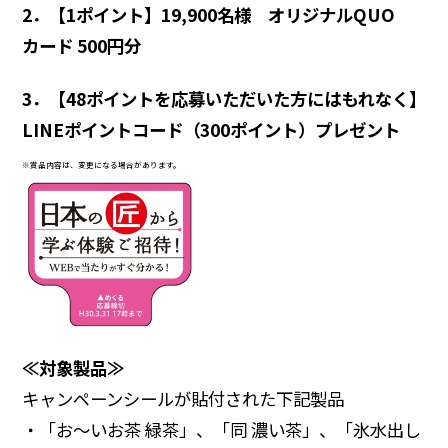
2
．【
1
ポイント】
19,900
名様
オリジナル
QUO
カード
500
円分
3
．【
48
ポイントを応募いただいた方にはもれなく】
LINE
ポイントコード（
300
ポイント）プレゼント
※賞品内容は、変更になる場合があります。
≪対象製品≫
キャンペーンシールが貼付された下記製品
・「お～いお茶 緑茶」、「同 濃い茶」、「氷水出し