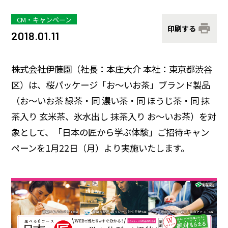
サステナビリティデータ
グループ行動規範・方針
コーポレート・ガバナンス
CM・キャンペーン
コンプライアンス
役員紹介
印刷する
統合レポート
2018.01.11
研究開発への考え方・体制
IR・投資家情報
研究・技術開発
企業情報トップ
株式会社伊藤園（社長：本庄大介 本社：東京都渋谷
サステナビリティトップ
区）は、桜パッケージ「お～いお茶」ブランド製品
3つの重点テーマ
個人投資家の皆さまへ
ニュースルーム
（お～いお茶 緑茶・同 濃い茶・同 ほうじ茶・同 抹
研究リリース
経営戦略
茶入り 玄米茶、氷水出し 抹茶入り お～いお茶）を対
象として、「日本の匠から学ぶ体験」ご招待キャン
学会発表・論文
業績・財務情報
採用サイト
商品情報サイト
ペーンを1月22日（月）より実施いたします。
サイエンスキャッスル研究費
株式関連情報
グローバルサイト
お問い合わせ
IRイベント
共同研究公募制度
伊藤園ウェルネスフォーラム
IRライブラリ
研究開発トップ