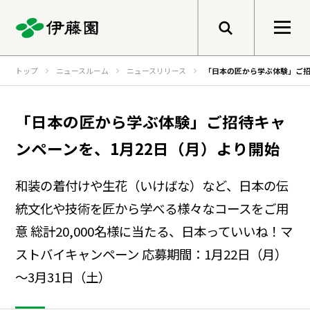
メニューを開く
トップ
ニュースルーム
ニュースリリース
「日本の匠から学ぶ体験」ご招
検索
企業情報
「日本の匠から学ぶ体験」ご招待キャ
ンペーンを、1月22日（月）より開始
トップメッセージ
サステナビリティ
和装の着付けや生花（いけばな）など、日本の伝
グループ経営理念
統文化や技術を匠から学べる様々なコースをご用
事業紹介
トップメッセージ
健康価値の創造
意 総計20,000名様に当たる、日本っていいね！マ
ストバイキャンペーン 応募期間：1月22日（月）
会社概要
基本的な考え方と推進体制
～3月31日（土）
伊藤園のあゆみ
マテリアリティ
研究開発