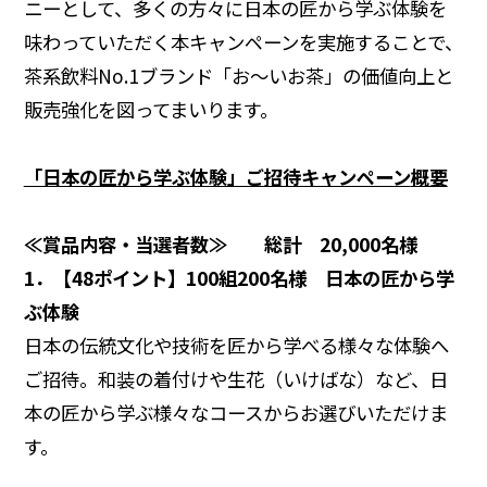
ニーとして、多くの方々に日本の匠から学ぶ体験を
味わっていただく本キャンペーンを実施することで、
茶系飲料No.1ブランド「お～いお茶」の価値向上と
販売強化を図ってまいります。
「日本の匠から学ぶ体験」ご招待キャンペーン
概要
≪賞品内容・当選者数≫ 総計
20,000
名様
1
．【
48
ポイント
】
100
組
200
名様
日本の匠から学
ぶ体験
日本の伝統文化や技術を匠から学べる様々な体験へ
ご招待。和装の着付けや生花（いけばな）など、日
本の匠から学ぶ様々なコースからお選びいただけま
す。