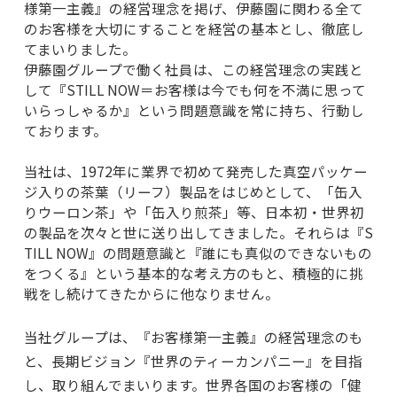
様第一主義』の経営理念を掲げ、伊藤園に関わる全て
のお客様を大切にすることを経営の基本とし、徹底し
てまいりました。
WORK
伊藤園グループで働く社員は、この経営理念の実践と
して『STILL NOW＝お客様は今でも何を不満に思って
職種紹介
いらっしゃるか』という問題意識を常に持ち、行動し
ております。
当社は、1972年に業界で初めて発売した真空パッケー
ジ入りの茶葉（リーフ）製品をはじめとして、「缶入
りウーロン茶」や「缶入り煎茶」等、日本初・世界初
の製品を次々と世に送り出してきました。それらは『S
INTERVIEW
TILL NOW』の問題意識と『誰にも真似のできないもの
社員インタビュー
をつくる』という基本的な考え方のもと、積極的に挑
戦をし続けてきたからに他なりません。
当社グループは、『お客様第一主義』の経営理念のも
と、長期ビジョン『世界のティーカンパニー』を目指
し、取り組んでまいります。世界各国のお客様の「健