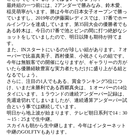
最終組の一つ前には、2アンダーで勝みなみ、鈴木愛、
稲見萌寧がいます。勝は今年の日本女子オープンで勝っ
ていますし、2019年の伊藤園レディスでは、17番でホー
ルインワンを達成しています。第35回大会の優勝者でも
ある鈴木は、今日の17番で池とピンの間に打つ絶妙なシ
ョットをしていましたので、明日以降も期待が持てま
す。
また、INスタートにいるのが珍しい組があります。７オ
ーバーで比嘉真美子、西村優菜、小祝さくらの組です。
今年は無観客での開催になりますが、ギャラリーの方が
いたら優勝経験豊富な実力者たちだけに盛り上がる組と
なるでしょう。
さらに、注目の1人でもある、賞金ランキング5位につ
け、いまだ未勝利である西郷真央は、１オーバーの14位
タイにいます。１ラウンドの連続アンダーパー記録は、
先週途切れてしまいましたが、連続通算アンダーパー試
合という事では継続しています。
明日から地上波が始まります、テレビ朝日系列で14：30
～15：25まで生中継。
スカイAも朝から生中継します。今年はインターネット
中継のGOLFTVもあります。