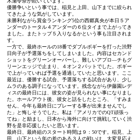
木瀬令奈が続いています。
優勝争いという事では、稲見と上田、山下までに絞られ
てきたような気がしています。
未勝利ながら賞金ランキング5位の西郷真央が本日５ア
ンダーのトータル４アンダーの６位タイまで上がってき
ました。またトップ５入りなるかという事も注目されま
す。
一方で、最終ホールの18番でダブルボギーを打った渋野
日向子が予選落ちをしてしまいました。内容はセカンド
ショットをグリーンオーバーし、難しいアプロ―チもグ
リーンエッジで止まり、４オン２パットでした。ボギー
で上がっていれば予選を通過していたと思います。ここ
最近は、優勝する試合、予選落ちする試合があり、少し
ムラのある調子になっています。残念ながら伊藤園レデ
ィスの最終日には、彼女の姿が見られない事になりまし
た。ホールアウト後、彼女と話をしたところ、「すみま
せん、今年も最終日にプレーする事が出来ませんでし
た」と悔しそうでした。私は「アメリカでのQT頑張っ
てね」と励まし、日本から海外に向けて挑戦していく渋
野を是非応援したいと思います。
最終日、最終組のスタート時間は９：50です。稲見、上
田、山下という年の差のある３人の戦いは、大変見応え