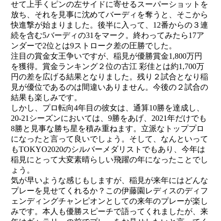
せて上手くピンの左サイドに寄せるスーパーショットを
放ち、それを見事に沈めてバーディを奪うと、そこから
快進撃が始まりました。後半に入って、12番からの３連
続を含む5バーディの31をマーク。終わってみたら17ア
ンダーで2位とは9ストローク差の圧勝でした。
注目の賞金女王争いですが、稲見が優勝賞金1,800万円
を獲得。賞金ランキング２位の古江 彩佳とは約1,700万
円の差を広げる結果となりました。残り２試合となり稲
見が優位であるのは間違いありません。今後の２試合の
結果も楽しみです。
しかし、プロ転向4年目の彼女は、通算10勝を達成し、
20-21シーズンにおいては、9勝をあげ、2021年だけでも
8勝と見事な勝ち星を積み重ねます。立派なトッププロ
になったと言って良いでしょう。そして、なんといって
もTOKYO2020のシルバーメダリストでもあり、今年は
稲見にとって大変素晴らしい飛躍の年になったことでし
ょう。
気が早いような感じもしますが、稲見が来年にはどんな
プレーを見せてくれるか？この伊藤園レディスのディフ
ェンディングチャンピオンとしての来年のプレーが楽し
みです。本人も優勝スピーチで語ってくれましたが、来