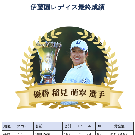
伊藤園レディス最終成績
順位
スコア
名前
合計
1R
2R
3R
賞金額
優勝
-17
稲見 萌寧
199
70
64
65
¥18,000,000