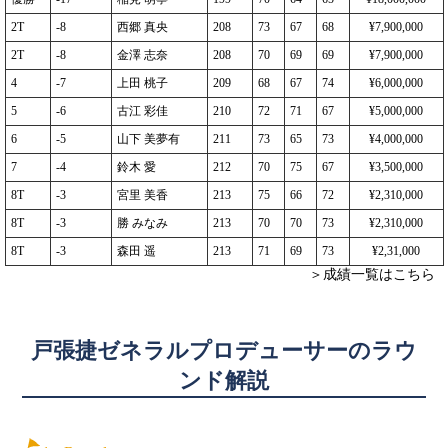
2T
-8
西郷 真央
208
73
67
68
¥7,900,000
2T
-8
金澤 志奈
208
70
69
69
¥7,900,000
4
-7
上田 桃子
209
68
67
74
¥6,000,000
5
-6
古江 彩佳
210
72
71
67
¥5,000,000
6
-5
山下 美夢有
211
73
65
73
¥4,000,000
7
-4
鈴木 愛
212
70
75
67
¥3,500,000
8T
-3
宮里 美香
213
75
66
72
¥2,310,000
8T
-3
勝 みなみ
213
70
70
73
¥2,310,000
8T
-3
森田 遥
213
71
69
73
¥2,31,000
＞成績一覧はこちら
戸張捷ゼネラルプロデューサーのラウ
ンド解説