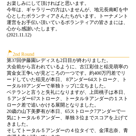
お楽しみにして頂ければと思います。
今年は、ギャラリーの方はいませんが、地元長南町を中
心としたボランティアさんたちがいます。トーナメント
運営をお手伝い頂いているボランティアの皆さまには、
心から感謝いたします。
(2021.11.12)
2nd Round
第37回伊藤園レディスも2日目が終わりました。
大会前から言われているように、古江彩佳と稲見萌寧の
賞金女王争いが見どころの一つです。約400万円差でリ
ードしていた稲見が本日、 8アンダー64ストローク、ト
ータル10アンダーで単独トップに立ちました。
ベテランと言うと失礼になりますが、上田桃子は本日、
５アンダー67ストローク、トータル９アンダーの１スト
ローク差で追いかける展開となりました。
20歳の山下美夢有が本日、65ストローク7アンダーで一
気にトータル６アンダー、単独３位までスコアを上げて
きました。
そしてトータル５アンダーの４位タイで、金澤志奈、青