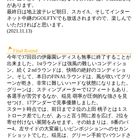
があります。
最終日は地上波テレビ朝日、スカイA、そしてインター
ネット中継のGOLFTVでも放送されますので、楽しんで
いただければと思います。
(2021.11.13)
Final Round
今年で37回目の伊藤園レディスも無事に終了することが
出来ました。1stラウンドは強風の難しいコンディショ
ン。続く２ndラウンドは、快晴の絶好のコンディショ
ン。そして、本日のFINALラウンドは、風が吹いてグリ
ーンが乾き、非常に難しいハードな状態になりました。
グリーンは、スティンプメーターで12フィートもあり、
各選手が苦労するなか、稲見 萌寧が圧倒的な強さを見
せつけ、17アンダーで見事優勝しました。
スタート時点では、前日まで２位の上田 桃子とは１ス
トローク差でしたが、あっと言う間に差を広げ、2位を
寄せ付けない展開をみせます。その始まりは、8番のパ
ー4。左サイドの大変厳しいピンポジションへのセカン
ドショットでした。稲見は、グリーン手前でバウンドさ