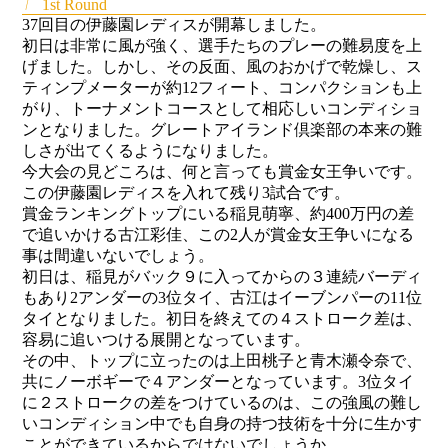
1st Round
37回目の伊藤園レディスが開幕しました。
初日は非常に風が強く、選手たちのプレーの難易度を上
げました。しかし、その反面、風のおかげで乾燥し、ス
ティンプメーターが約12フィート、コンパクションも上
がり、トーナメントコースとして相応しいコンディショ
ンとなりました。グレートアイランド倶楽部の本来の難
しさが出てくるようになりました。
今大会の見どころは、何と言っても賞金女王争いです。
この伊藤園レディスを入れて残り3試合です。
賞金ランキングトップにいる稲見萌寧、約400万円の差
で追いかける古江彩佳、この2人が賞金女王争いになる
事は間違いないでしょう。
初日は、稲見がバック９に入ってからの３連続バーディ
もあり2アンダーの3位タイ、古江はイーブンパーの11位
タイとなりました。初日を終えての４ストローク差は、
容易に追いつける展開となっています。
その中、トップに立ったのは上田桃子と青木瀬令奈で、
共にノーボギーで４アンダーとなっています。3位タイ
に２ストロークの差をつけているのは、この強風の難し
いコンディション中でも自身の持つ技術を十分に生かす
ことができているからではないでしょうか。